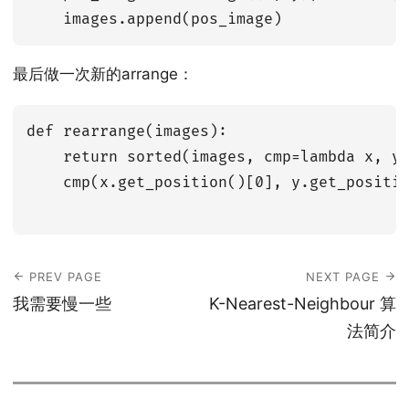
最后做一次新的arrange：
def rearrange(images):

    return sorted(images, cmp=lambda x, y:
    cmp(x.get_position()[0], y.get_positio
PREV PAGE
NEXT PAGE
我需要慢一些
K-Nearest-Neighbour 算
法简介