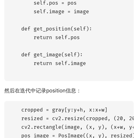
        self.pos = pos

        self.image = image

    def get_position(self):

        return self.pos

    def get_image(self):

        return self.image

然后在迭代中记录position信息：
    cropped = gray[y:y+h, x:x+w]

    resized = cv2.resize(cropped, (20, 20)
    cv2.rectangle(image, (x, y), (x+w, y+h
    pos_image = PosImage((x, y), resized)
