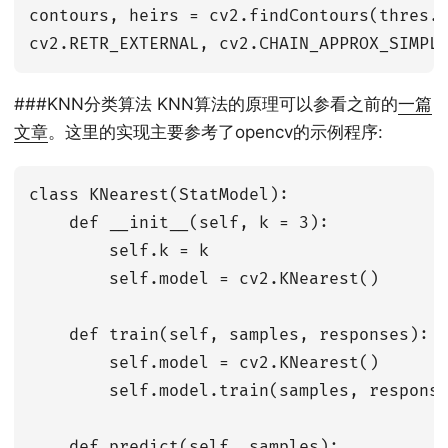
contours, heirs = cv2.findContours(thres.c
###KNN分类算法 KNN算法的原理可以参看之前的
一篇
文章
。这里的实现主要参考了opencv的示例程序:
class KNearest(StatModel):

    def __init__(self, k = 3):

        self.k = k

        self.model = cv2.KNearest()

    def train(self, samples, responses):

        self.model = cv2.KNearest()

        self.model.train(samples, response
    def predict(self, samples):
