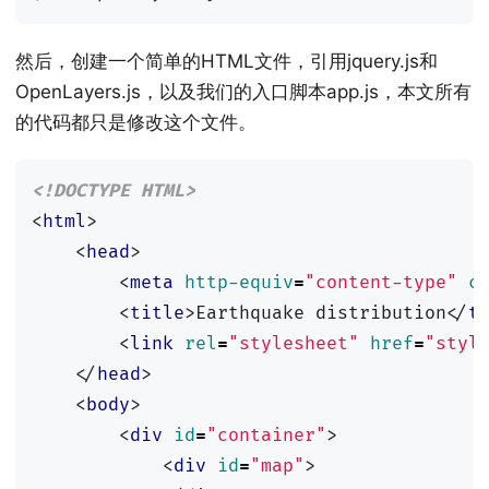
然后，创建一个简单的HTML文件，引用jquery.js和
OpenLayers.js，以及我们的入口脚本app.js，本文所有
的代码都只是修改这个文件。
<!DOCTYPE HTML>
<
html
>
<
head
>
<
meta
http-equiv
=
"content-type"
c
<
title
>
Earthquake distribution
</
t
<
link
rel
=
"stylesheet"
href
=
"styl
</
head
>
<
body
>
<
div
id
=
"container"
>
<
div
id
=
"map"
>