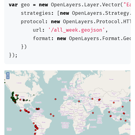
var
geo
=
new
OpenLayers
.
Layer
.
Vector
(
"Ea
strategies
:
[
new
OpenLayers
.
Strategy
.
protocol
:
new
OpenLayers
.
Protocol
.
HTT
url
:
'/all_week.geojson'
,
format
:
new
OpenLayers
.
Format
.
Geo
})
});