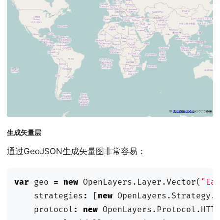
生成矢量层
通过GeoJSON生成矢量图非常容易：
var
geo
=
new
OpenLayers
.
Layer
.
Vector
(
"Ea
strategies
:
[
new
OpenLayers
.
Strategy
.
protocol
:
new
OpenLayers
.
Protocol
.
HTT