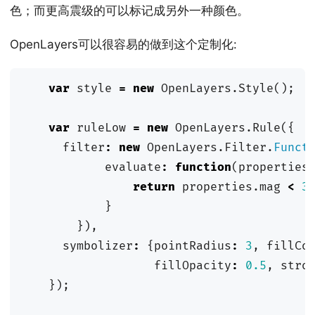
色；而更高震级的可以标记成另外一种颜色。
OpenLayers可以很容易的做到这个定制化:
var
style
=
new
OpenLayers
.
Style
();
var
ruleLow
=
new
OpenLayers
.
Rule
({
filter
:
new
OpenLayers
.
Filter
.
Funct
evaluate
:
function
(
properties
return
properties
.
mag
<
3
}
}),
symbolizer
:
{
pointRadius
:
3
,
fillCo
fillOpacity
:
0.5
,
stro
});