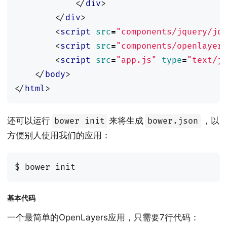
</
div
>
</
div
>
<
script
src
=
"components/jquery/jq
<
script
src
=
"components/openlayer
<
script
src
=
"app.js"
type
=
"text/j
</
body
>
</
html
>
还可以运行
来将生成
，以
bower init
bower.json
方便别人使用我们的应用：
$
bower
init
基本代码
一个最简单的OpenLayers应用，只需要7行代码：