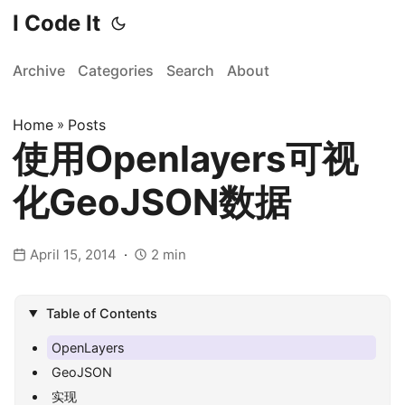
I Code It
Archive
Categories
Search
About
Home
»
Posts
使用Openlayers可视
化GeoJSON数据
April 15, 2014
2 min
Table of Contents
OpenLayers
GeoJSON
实现