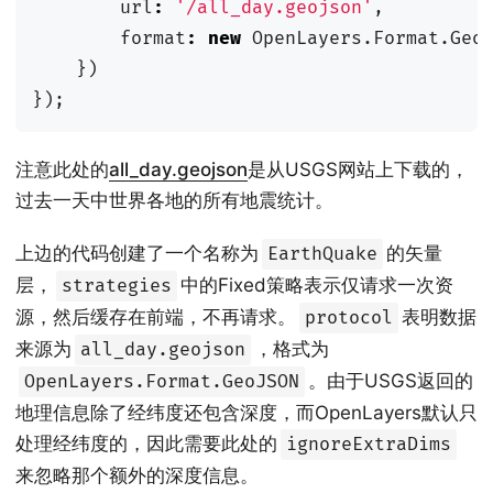
url
:
'/all_day.geojson'
,
format
:
new
OpenLayers
.
Format
.
Geo
})
});
注意此处的
all_day.geojson
是从USGS网站上下载的，
过去一天中世界各地的所有地震统计。
上边的代码创建了一个名称为
的矢量
EarthQuake
层，
中的Fixed策略表示仅请求一次资
strategies
源，然后缓存在前端，不再请求。
表明数据
protocol
来源为
，格式为
all_day.geojson
。由于USGS返回的
OpenLayers.Format.GeoJSON
地理信息除了经纬度还包含深度，而OpenLayers默认只
处理经纬度的，因此需要此处的
ignoreExtraDims
来忽略那个额外的深度信息。