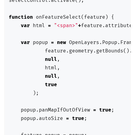
selectControl
.
activate
();
function
onFeatureSelect
(
feature
)
{
var
html
=
"<span>"
+
feature
.
attribute
var
popup
=
new
OpenLayers
.
Popup
.
Fram
feature
.
geometry
.
getBounds
().
null
,
html
,
null
,
true
);
popup
.
panMapIfOutOfView
=
true
;
popup
.
autoSize
=
true
;