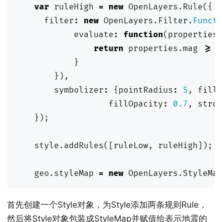
var
ruleHigh
=
new
OpenLayers
.
Rule
({
filter
:
new
OpenLayers
.
Filter
.
Funct
evaluate
:
function
(
properties
return
properties
.
mag
>=
}
}),
symbolizer
:
{
pointRadius
:
5
,
fill
fillOpacity
:
0.7
,
stro
});
style
.
addRules
([
ruleLow
,
ruleHigh
]);
geo
.
styleMap
=
new
OpenLayers
.
StyleMa
首先创建一个Style对象，为Style添加两条规则Rule，
然后将Style对象包装成StyleMap并赋值给表示地震的