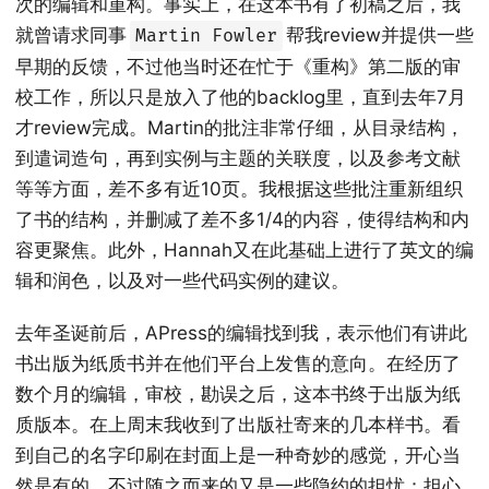
次的编辑和重构。事实上，在这本书有了初稿之后，我
就曾请求同事
帮我review并提供一些
Martin Fowler
早期的反馈，不过他当时还在忙于《重构》第二版的审
校工作，所以只是放入了他的backlog里，直到去年7月
才review完成。Martin的批注非常仔细，从目录结构，
到遣词造句，再到实例与主题的关联度，以及参考文献
等等方面，差不多有近10页。我根据这些批注重新组织
了书的结构，并删减了差不多1/4的内容，使得结构和内
容更聚焦。此外，Hannah又在此基础上进行了英文的编
辑和润色，以及对一些代码实例的建议。
去年圣诞前后，APress的编辑找到我，表示他们有讲此
书出版为纸质书并在他们平台上发售的意向。在经历了
数个月的编辑，审校，勘误之后，这本书终于出版为纸
质版本。在上周末我收到了出版社寄来的几本样书。看
到自己的名字印刷在封面上是一种奇妙的感觉，开心当
然是有的，不过随之而来的又是一些隐约的担忧：担心