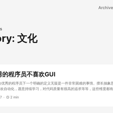
Archive
s
ory: 文化
的程序员不喜欢GUI
给优秀的程序员下一个明确的定义无疑是一件非常困难的事情。擅长抽象
喜欢自动化，愿意持续学习，对代码质量有很高的追求等等，这些维度都
观。 我对于一个程序员是否优秀，也有自己的标准，那就是TA对命令行
17
2 min
很好的看出TA是否是一个优秀的（或者潜在优秀的）程序员。我周围就
都非常擅长在命令行中工作。那什么叫熟悉命令行呢？简单来说，就是9
成。 当然，喜欢／习惯使用命令行可能只是表象，其背后包含的实质才