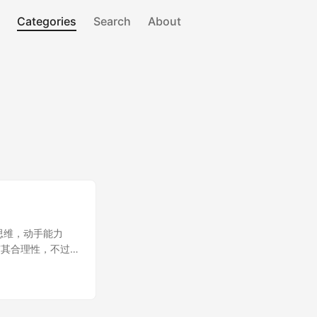
Categories
Search
About
思维，动手能力
有其合理性，不过
的熟悉／喜爱程
有很多非常牛的程
0%的日常工作内
是优秀的程序员之