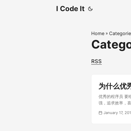
I Code It
Home
»
Categorie
Categ
RSS
为什么优秀
优秀的程序员 要
强，追求效率，
又都略显抽象和主
January 17, 20
度。这个特点可以
序员，无一例外的
容可以在命令行完