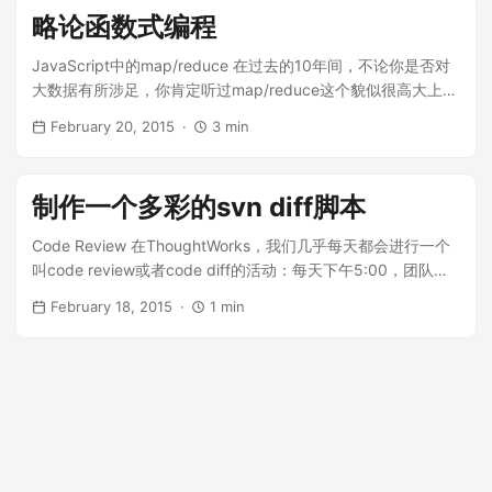
LISP语言有着直接的继承关系。LISP围绕着List提供了的众多
略论函数式编程
函数。 排序 var contacts = [ { "name": "Juntao", "age": 29 },
{ "name": "Abruzzi", "age": 30 }, { "name": "Sara", "age": 29
JavaScript中的map/reduce 在过去的10年间，不论你是否对
} ]; 比如想要将上面这个集合按照age排序，可以使用sortBy函
大数据有所涉足，你肯定听过map/reduce这个貌似很高大上的
数： var sorted = _(contacts).sortBy("age"); 默认的sortBy的
词。这个高大上的词事实上来自于函数式编程世界。map的意
返回值是按照升序排列的，不过JavaScript的数组原生就有
February 20, 2015
3 min
思是影射，即将一个集合中的内容，通过应用某种函数，形成
reverse的API用以翻转数组，因此如果要得到降序的排列，只
另外一个集合。reduce表示求和，或者规约，即将一个集合以
需要： var sorted = _(contacts).sortBy("age").reverse(); 抽
某种函数规约为一个值。 underscore.js是一个非常强大的
取 有时候，我们需要从众多的信息中抽取自己关心的，比如上
制作一个多彩的svn diff脚本
JavaScript库，也是我的工具箱里的必备品。事实上在我自己
例中的contacts集合，我们在界面上仅仅需要name属性组成的
的小项目中，我更倾向于使用jQuery+underscore.js来完成所
Code Review 在ThoughtWorks，我们几乎每天都会进行一个
集合，这时候可以通过pluck来完成抽取： var names =
有的功能，而不是使用诸如AngularJS之类的框架。 作为一个
叫code review或者code diff的活动：每天下午5:00，团队成
_.pluck(contacts, "name"); //["juntao", "abruzzi", "sara"]
库，underscore.js提供了丰富的API来操作JavaScript中的集
员围坐在一起，将今天的修改大概过一下，这样做的好处非常
underscore.js默认的pluck只能抽取一层，如果遇到下面这种场
合，对象，函数等，可以节省程序员大量的时间，我们在这篇
February 18, 2015
1 min
明显： 分享业务知识，了解彼此的工作 分享技术细节，比如有
景： var contacts = [ { "name": "Juntao", "age": 29,
文章中来看看underscore.js中基本的函数式编程特性。 使用
人使用了某种设计模式 帮助别人发现问题，比如逻辑错误等，
"address": { "street": "Dengling Rd" } }, { "name": "Sara",
map消除for-loop 我们先来看一个小例子：我们要编写一个名
群策群力 经过实践，code reivew可以快速发现问题，而且可
"age": 29, "address": { "street": "Zhangba 4th Rd" } } ] 想要
为makeQuery的函数，它接受一个JavaScript对象和一个分隔
以尽可能多的分享知识，是一种ThoughtWorker们喜闻乐见的
抽取address....
符，然后将JavaScript对象展开，形成key=value[分隔符
学习/娱乐形式。 但是随着项目的不同，各个团队使用的版本管
key=value]的形式。正如下面这个测试所反映的： it("make
理工具都不一样。用惯了git的非常漂亮的diff子命令之后，svn
query from object", function() { var cookies = {
的diff简直就是战五渣。没有高亮，没有进度条，就是黑底白字
"JSESSIONID":
的一些文本，实在无法让人提起兴趣。 这篇文章分享一个简单