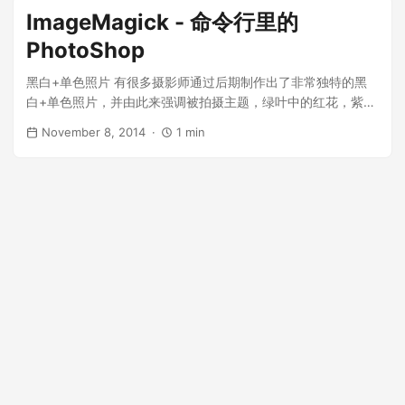
早上起来如同皇帝批阅奏折的、虚假的误以为掌握知识的错
ImageMagick - 命令行里的
觉，驱动我们进入一个恶性循环。 即使在我们真的打算解决问
题，进行主动学习时，更多的也只是在熟练使用搜索引擎而已
PhotoShop
（在一个领域待久了，你所使用的关键字准确度自然要比新人
黑白+单色照片 有很多摄影师通过后期制作出了非常独特的黑
高一些，仅此而已）。精通了高效率搜索之后，你会产生一种
白+单色照片，并由此来强调被拍摄主题，绿叶中的红花，紫色
你精通搜索到的知识本身的错觉。 如何写一个Shell脚本 在写博
花朵的黄色花蕊等；的另一方面，这种照片可以强调背景的灰
客的时候，我通常会在文章中配图。图片一般会放在一个有固
November 8, 2014
1 min
色，比如雾霾中的交通灯。 比如原图是这样的： 经过处理之
定格式的目录中，比如现在是2016年5月，我本地就会有一个
后，最终的效果是这样的： 网络上已经有很多的教程来做到这
名为$BLOG_HOME/images/2016/05的目录。由于使用的是
一点，不过都需要使用photoshop来完成颜色的抽取，反色，
markdown，在插入图片时我就不得不输入完整的图片路径，
灰化等。当然，作为程序员，特别是命令行控，自然会想到的
如：/images/2016/05/stack-overflow.png。但是我又不太记
是使用图片编辑神器ImageMagick来处理。 基本原理 我们都
得路径中的images是单数(image)还是复数(images)，而且图
知道，彩色图片都是由3个通道（红，绿，蓝三个）叠加在一起
片格式又可能是jpg,jpeg,gif或者png，我也经常会搞错，这会
的（如果图片带有透明通道的话，会有4个通道，我们这里略
导致图片无法正确显示。另外，放入该目录的原始文件尺寸有
过）形成的。每个通道都是一张灰度图，并且会根据图片实际
可能比较大，我通常需要将其缩放成800像素宽（长度无所
的色彩，在不同程度上有明暗差异。 比如上图的花朵，如果我
谓，因为文章总是要从上往下阅读）。 为了自动化这个步骤，
们将jpg本身的RGB分离开，就会得到3张不同的灰度图： 红色
我写了一个小的Shell脚本。当你输入一个文件名如：stack-
通道灰度图： 绿色通道灰度图： 蓝色通道灰度图： 由于原图绿
overflow.png后，它会缩放这个文件到800像素宽，结果是一
色和紫红色为主要色彩，所以在红色通道中，花朵比较偏向白
个新的图片文件，命名为stack-overflow-resized.png，另外
色，蓝色通道中花朵也会偏向白色，因为紫红色包含红色和蓝
它将符合markdown语法的文件路径拷贝到剪贴板
色的亮度都比较高，而在绿色通道中，叶子的颜色则更偏向白
里：/images/2016/05/stack-overflow-resized.png，这样我