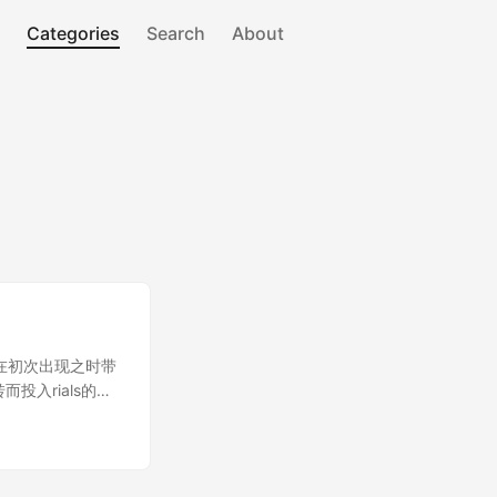
Categories
Search
About
ecord在初次出现之时带
入rials的怀
。 在rails的后期
其他数据库应用开发的
程序中使用
代码都不需要编写就