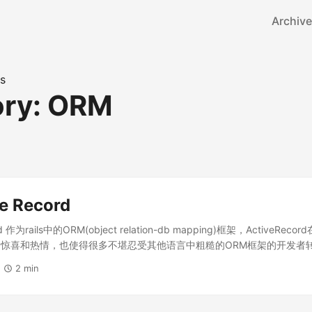
Archive
s
ory: ORM
e Record
rd 作为rails中的ORM(object relation-db mapping)框架，ActiveR
惊喜和热情，也使得很多不堪忍受其他语言中粗糙的ORM框架的开发者转而投
言也在不断尝试模仿ActiveRecord，比如著名的php框架codeigniter
2 min
eRecord可以作为一个独立的库来在rails之外使用，这对使用ruby进行
####在新的项目中使用ActiveRecord 如果在一个全新的rails应用
cord，那么关于数据库方面的一切都可以托管给它，开发者在初期可能连一行